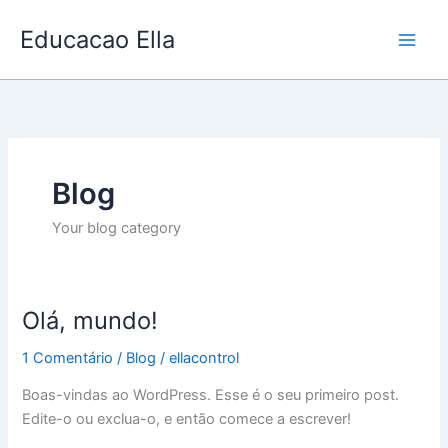
Ir
Educacao Ella
para
o
conteúdo
Blog
Your blog category
Olá, mundo!
Olá,
mundo!
1 Comentário
/
Blog
/
ellacontrol
Boas-vindas ao WordPress. Esse é o seu primeiro post.
Edite-o ou exclua-o, e então comece a escrever!